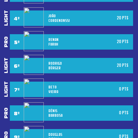
JOÃO
20 PTS
CORDENONSSI
RENAN
20 PTS
FARAH
RODRIGO
20 PTS
BÜRGER
BETO
0 PTS
VIEIRA
DÊNIS
0 PTS
BARBOSA
DOUGLAS
0 PTS