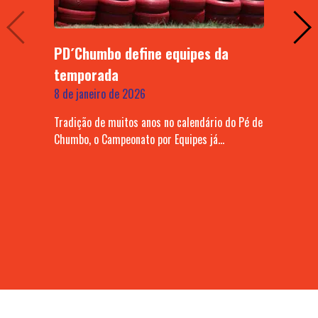
Equipes
PD´Chumbo define equipes da
pilotos
temporada
3 de janei
8 de janeiro de 2026
O Campeona
Tradição de muitos anos no calendário do Pé de
Chumbo, tr
Chumbo, o Campeonato por Equipes já...